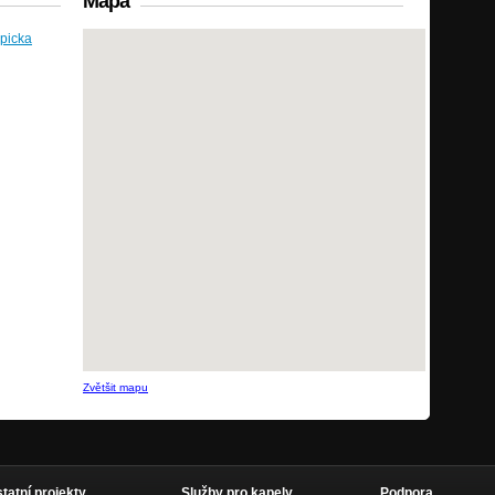
Mapa
picka
Zvětšit mapu
statní projekty
Služby pro kapely
Podpora