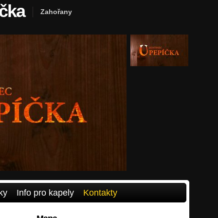
íčka
Zahořany
ky
Info pro kapely
Kontakty