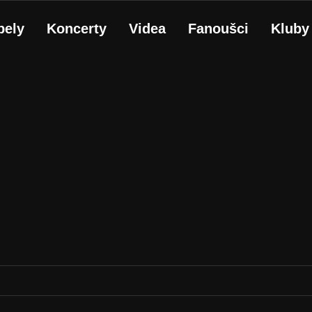
pely
Koncerty
Videa
Fanoušci
Kluby