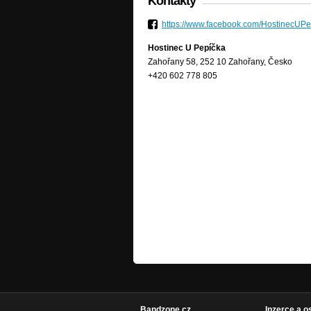
Kontakty
https://www.facebook.com/HostinecUPe
Hostinec U Pepíčka
Zahořany 58, 252 10 Zahořany, Česko
+420 602 778 805
Bandzone.cz
Inzerce a o