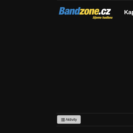
Bandzone.cz
Ka
žijeme hudbou
Aktivity