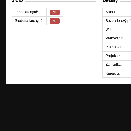
Jídlo
Detaily
Teplá kuchyně:
Šatna:
NE
Studená kuchyně:
Bezbarierový př
NE
Wifi:
Parkování:
Platba kartou:
Projektor:
Zahrádka:
Kapacita: