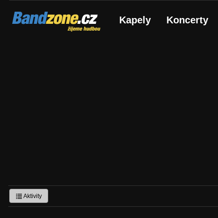
Bandzone.cz
Kapely
Koncerty
žijeme hudbou
Aktivity