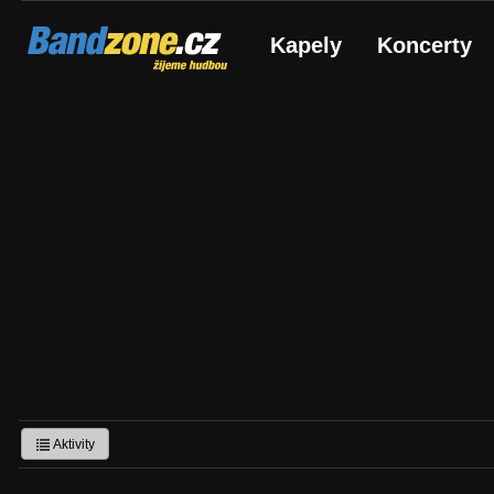
Bandzone.cz
Kapely
Koncerty
žijeme hudbou
Aktivity