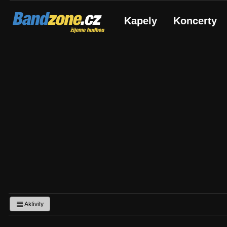
Bandzone.cz
Kapely
Koncerty
žijeme hudbou
Aktivity