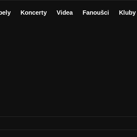
pely
Koncerty
Videa
Fanoušci
Kluby