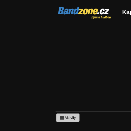
Bandzone.cz
Ka
žijeme hudbou
Aktivity