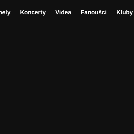
pely
Koncerty
Videa
Fanoušci
Kluby