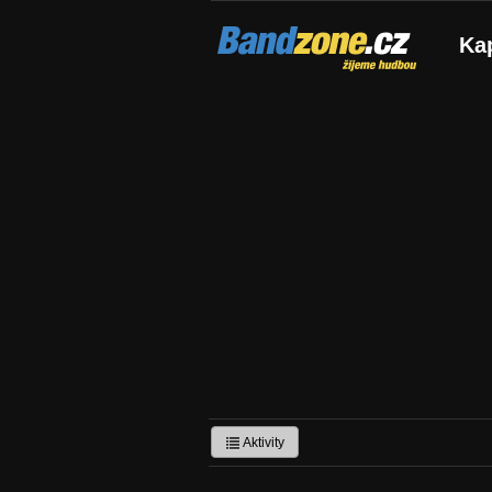
Bandzone.cz
Ka
žijeme hudbou
Aktivity