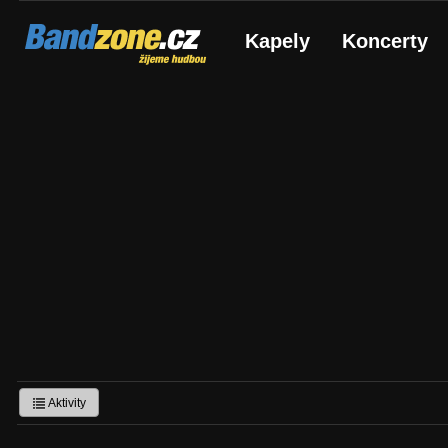
Bandzone.cz
Kapely
Koncerty
žijeme hudbou
Aktivity