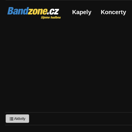
Bandzone.cz
Kapely
Koncerty
žijeme hudbou
Aktivity