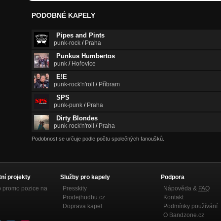
PODOBNÉ KAPELY
Pipes and Pints
punk-rock
/
Praha
Punkus Humbertos
punk
/
Hořovice
E!E
punk-rock'n'roll
/
Příbram
SPS
punk-punk
/
Praha
Dirty Blondes
punk-rock'n'roll
/
Praha
Podobnost se určuje podle počtu společných fanoušků.
tní projekty
Služby pro kapely
Podpora
p promo pozice na
Presskity
Nápověda &
FAQ
Prodejhudbu.cz
Kontakt
Doprava kapel
Podmínky používání
O Bandzone.cz