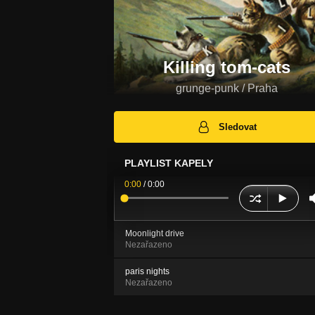
Killing tom-cats
grunge-punk / Praha
Sledovat
PLAYLIST KAPELY
0:00
/
0:00
Moonlight drive
Nezařazeno
paris nights
Nezařazeno