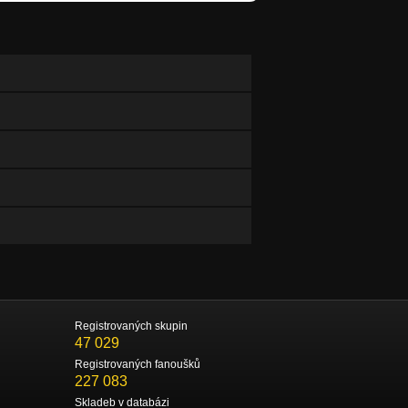
Registrovaných skupin
47 029
Registrovaných fanoušků
227 083
Skladeb v databázi