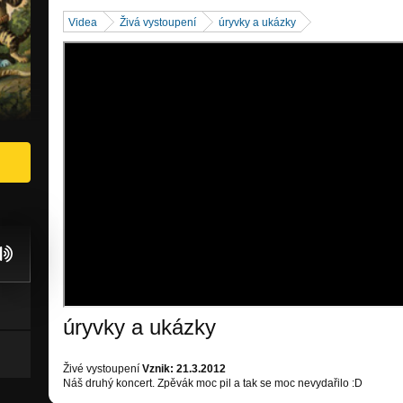
Videa
Živá vystoupení
úryvky a ukázky
úryvky a ukázky
Živé vystoupení
Vznik: 21.3.2012
Náš druhý koncert. Zpěvák moc pil a tak se moc nevydařilo :D