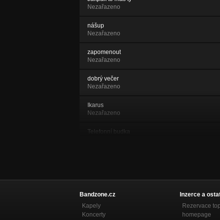
Nezařazeno
nášup
Nezařazeno
zapomenout
Nezařazeno
dobrý večer
Nezařazeno
Ikarus
Nezařazeno
Telefonní budka
Nezařazeno
01
Nezařazeno
02
Nezařazeno
Bandzone.cz
Inzerce a osta
Kapely
Rezervace to
03
Koncerty
homepage
Nezařazeno