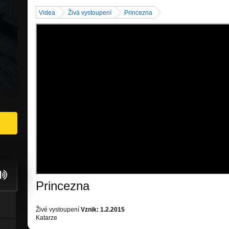
Videa
Živá vystoupení
Princezna
Princezna
Živé vystoupení
Vznik: 1.2.2015
Katarze