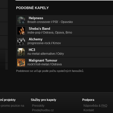
PODOBNÉ KAPELY
Helpness
thrash-crossover
/
Píšť - Opavsko
Sheba's Band
indie-pop
/
Ostrava, Opava, Brno
Alchemy
progressive-rock
/
Krnov
HC3
nu-metal-alternative
/
Odry
Malignant Tumour
rock'n'roll-metal
/
Ostrava
Podobnost se určuje podle počtu společných fanoušků.
tní projekty
Služby pro kapely
Podpora
p promo pozice na
Presskity
Nápověda &
FAQ
Prodejhudbu.cz
Kontakt