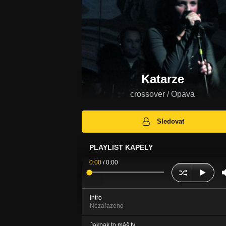
Katarze
crossover / Opava
Sledovat
PLAYLIST KAPELY
0:00
/
0:00
Intro
Nezařazeno
Jakpak to máš ty