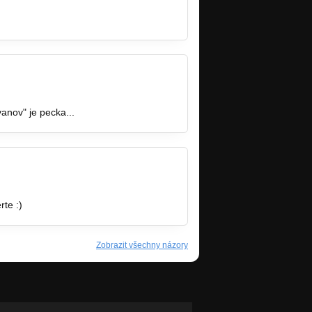
anov" je pecka...
te :)
Zobrazit všechny názory