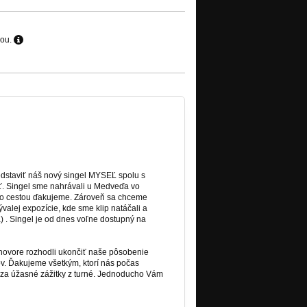
hou.
edstaviť náš nový singel MYSEĽ spolu s
iť. Singel sme nahrávali u Medveďa vo
uto cestou ďakujeme. Zároveň sa chceme
valej expozície, kde sme klip natáčali a
 . Singel je od dnes voľne dostupný na
hovore rozhodli ukončiť naše pôsobenie
ov. Ďakujeme všetkým, ktorí nás počas
 za úžasné zážitky z turné. Jednoducho Vám