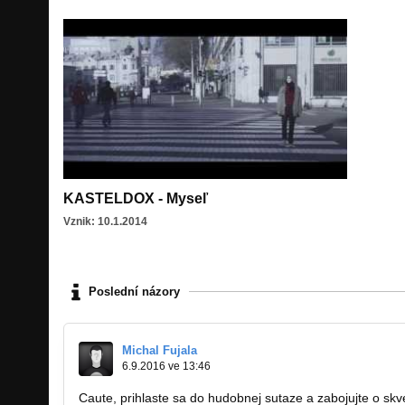
KASTELDOX - Myseľ
Vznik: 10.1.2014
Poslední názory
Michal Fujala
6.9.2016 ve 13:46
Caute, prihlaste sa do hudobnej sutaze a zabojujte o skv