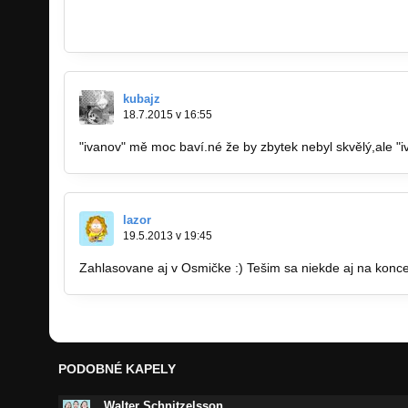
www.citymusicshow.sk
www.facebook.com/citymusicshow
kubajz
18.7.2015 v 16:55
"ivanov" mě moc baví.né že by zbytek nebyl skvělý,ale "iv
lazor
19.5.2013 v 19:45
Zahlasovane aj v Osmičke :) Tešim sa niekde aj na koncer
PODOBNÉ KAPELY
Walter Schnitzelsson