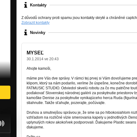
Kontakty
Z důvodů ochrany proti spamu jsou kontakty skryté a chráněné captc
Zobrazit kontakty
Novinky
MYSEĽ
30.1.2014 ve 20:43
Ahojte kamoši,
máme pre Vás dve správy. V rámci tej prvej si Vám dovoľujeme pr
klipom, ktorý sa nám podarilo, veríme že úspešne, konečne dorob
FATMUSIC STUDIO.
Odviedol skvelú robotu za čo mu patrične to
poďakovať Slovenskej národnej galérii za poskytnutie priestorov bý
kamoške Denise za poskytnutie vynikajúceho herca Ruda (figurína)
stiahnutie. Takže sťahujte, pozerajte, počúvajte.
Druhou a smutnejšou správou je, že sme sa po hlbokosiahlom roz
vzhľadom na rozličné vízie smerovania kapely u jednotlivých člen
uplynulých rokov akokoľvek podporovali. Ďakujeme Plastic swans
ďakujeme.