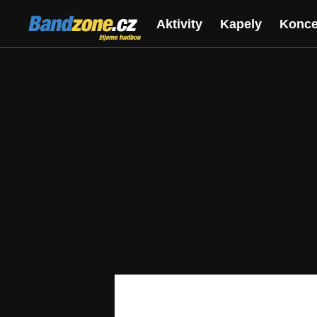
Bandzone.cz
Aktivity
Kapely
Konce
žijeme hudbou