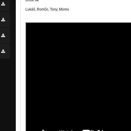
Držte sa
Lukáš, Romčo, Tony, Momo