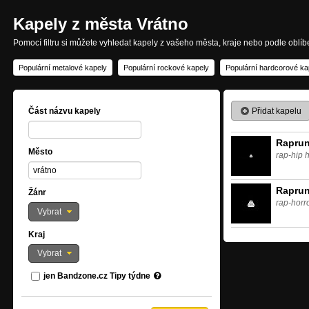
Kapely z města Vrátno
Pomocí filtru si můžete vyhledat kapely z vašeho města, kraje nebo podle oblí
Populární metalové kapely
Populární rockové kapely
Populární hardcorové ka
Přidat kapelu
Část názvu kapely
Raprun
Město
rap-hip 
Rapru
Žánr
rap-horr
Vybrat
Kraj
Vybrat
jen Bandzone.cz Tipy týdne