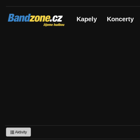
Bandzone.cz
Kapely
Koncerty
žijeme hudbou
Aktivity