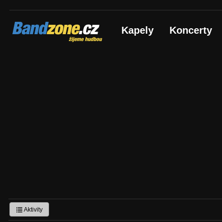
Bandzone.cz
Kapely
Koncerty
žijeme hudbou
Aktivity