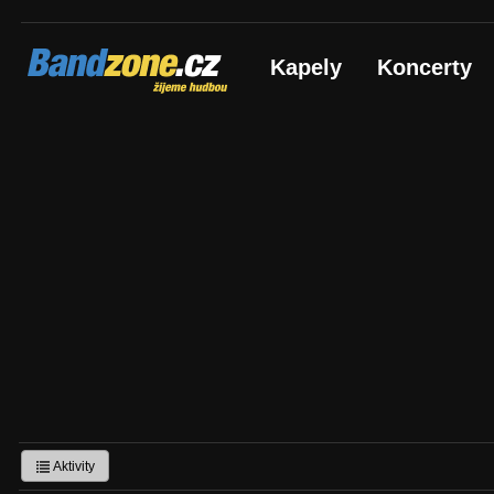
Bandzone.cz
Kapely
Koncerty
žijeme hudbou
Aktivity