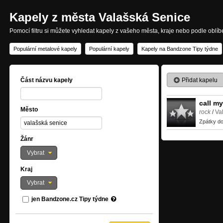
Kapely z města Valašská Senice
Pomocí filtru si můžete vyhledat kapely z vašeho města, kraje nebo podle oblí
Populární metalové kapely
Populární kapely
Kapely na Bandzone Tipy týdne
Přidat kapelu
Část názvu kapely
call m
Město
rock
/
Va
Zpátky do
Žánr
Vybrat
Kraj
Vybrat
jen Bandzone.cz Tipy týdne