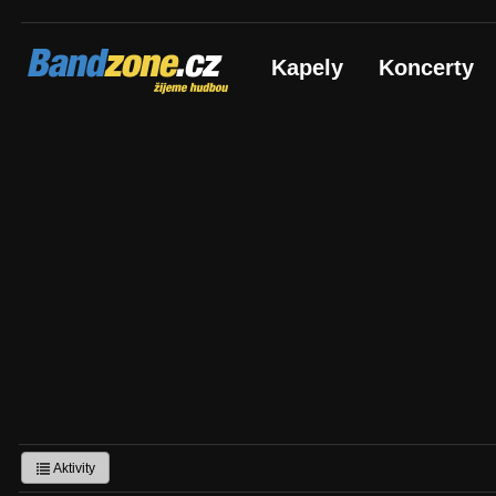
Bandzone.cz
Kapely
Koncerty
žijeme hudbou
Aktivity