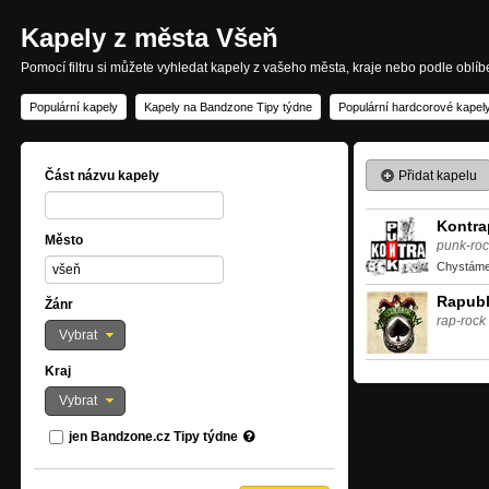
Kapely z města Všeň
Pomocí filtru si můžete vyhledat kapely z vašeho města, kraje nebo podle oblí
Populární kapely
Kapely na Bandzone Tipy týdne
Populární hardcorové kapel
Přidat kapelu
Část názvu kapely
Kontr
Město
punk-roc
Chystáme 
Rapubl
Žánr
rap-rock
Vybrat
Kraj
Vybrat
jen Bandzone.cz Tipy týdne