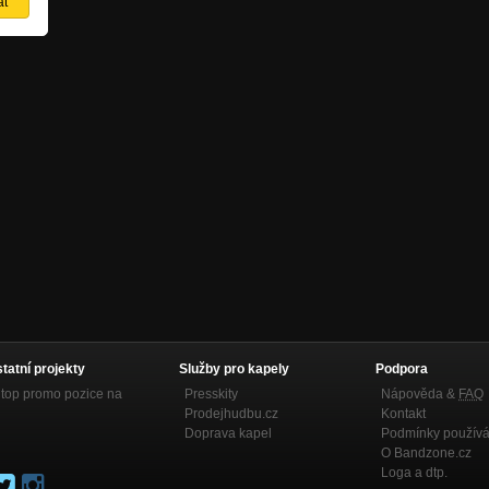
statní projekty
Služby pro kapely
Podpora
top promo pozice na
Presskity
Nápověda &
FAQ
Prodejhudbu.cz
Kontakt
Doprava kapel
Podmínky používá
O Bandzone.cz
Loga a dtp.