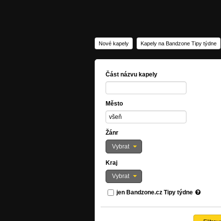
Nové kapely
Kapely na Bandzone Tipy týdne
Část názvu kapely
Město
Žánr
Vybrat
Kraj
Vybrat
jen Bandzone.cz Tipy týdne