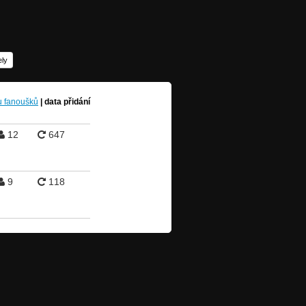
ely
u fanoušků
|
data přidání
12
647
9
118