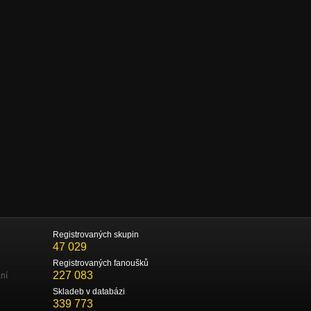
Registrovaných skupin
47 029
Registrovaných fanoušků
227 083
ní
Skladeb v databázi
339 773