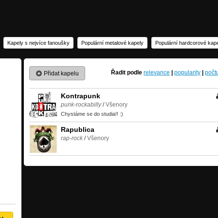
Kapely s nejvíce fanoušky
Populární metalové kapely
Populární hardcorové kap
Řadit podle
relevance
|
popularity
|
počt
Přidat kapelu
Kontrapunk
punk-rockabilly
/
Všenory
Chystáme se do studia!! :)
Rapublica
rap-rock
/
Všenory