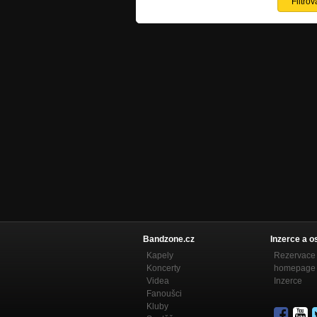
Bandzone.cz
Inzerce a o
Kapely
Rezervace 
Koncerty
homepage
Videa
Inzerce
Fanoušci
Kluby