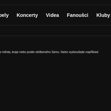
pely
Koncerty
Videa
Fanoušci
Kluby
ho města, kraje nebo podle oblíbeného žánru. Nebo vyzkoušejte například: