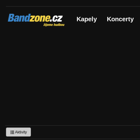
Bandzone.cz
Kapely
Koncerty
žijeme hudbou
Aktivity