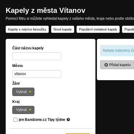
Kapely z města Vítanov
Pomocí filtru si můžete vyhledat kapely z vašeho města, kraje nebo podle oblí
Kapely s nejvíce fanoušky
Nové kapely
Populární metalové kapely
Populá
Část názvu kapely
Nebyly nalezeny žá
Přidat kapelu
Město
Žánr
Vybrat
Kraj
Vybrat
jen Bandzone.cz Tipy týdne