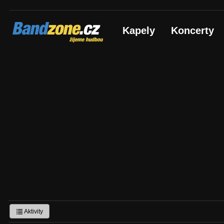
Bandzone.cz
Kapely
Koncerty
žijeme hudbou
Aktivity