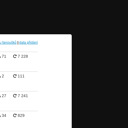
u fanoušků
|
data přidání
71
7 228
2
111
27
7 241
34
829