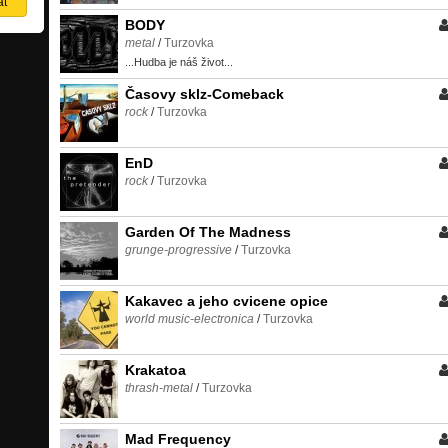
BODY
metal
/
Turzovka
...Hudba je náš život...
Časovy sklz-Comeback
rock
/
Turzovka
EnD
rock
/
Turzovka
Garden Of The Madness
grunge-progressive
/
Turzovka
Kakavec a jeho cvicene opice
world music-electronica
/
Turzovka
Krakatoa
thrash-metal
/
Turzovka
Mad Frequency