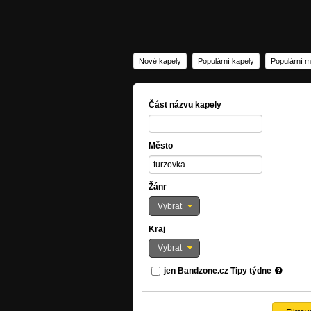
Nové kapely
Populární kapely
Populární m
Část názvu kapely
Město
Žánr
Vybrat
Kraj
Vybrat
jen Bandzone.cz Tipy týdne