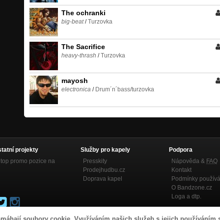
The ochranki
big-beat
/
Turzovka
The Sacrifice
heavy-thrash
/
Turzovka
mayosh
electronica
/
Drum´n´bass/turzovka
statní projekty
Služby pro kapely
Podpora
top promo pozice na
Presskity
Nápověda &
FAQ
Prodejhudbu.cz
Kontakt
Doprava kapel
Podmínky používá
O Bandzone.cz
Loga a dtp.
máhají soubory cookie. Využíváním našich služeb s jejich používáním 