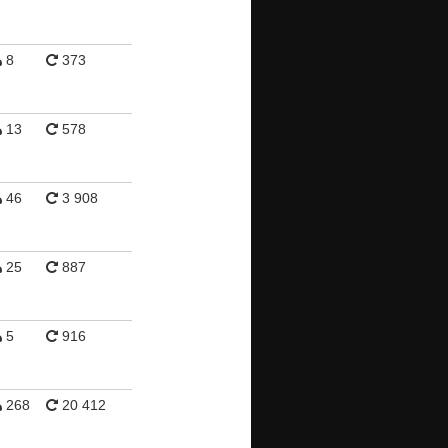
8
373
13
578
46
3 908
25
887
5
916
268
20 412