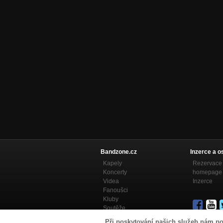
Bandzone.cz
Inzerce a o
Kapely
Rezervace 
Koncerty
homepage
Videa
Inzerce
Fanoušci
Kluby
Soutěže
Bandzone.cz blog
Při poskytování našich služeb nám po