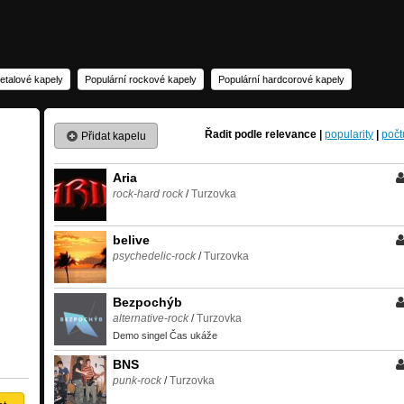
etalové kapely
Populární rockové kapely
Populární hardcorové kapely
Řadit podle
relevance
|
popularity
|
počt
Přidat kapelu
Aria
rock-hard rock
/
Turzovka
belive
psychedelic-rock
/
Turzovka
Bezpochýb
alternative-rock
/
Turzovka
Demo singel Čas ukáže
BNS
punk-rock
/
Turzovka