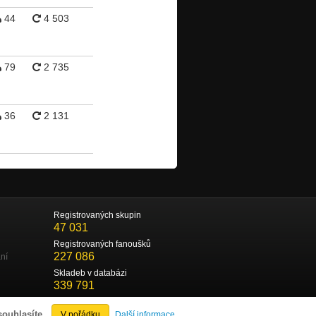
44
4 503
79
2 735
36
2 131
Registrovaných skupin
47 031
Registrovaných fanoušků
227 086
ní
Skladeb v databázi
339 791
souhlasíte.
V pořádku
Další informace