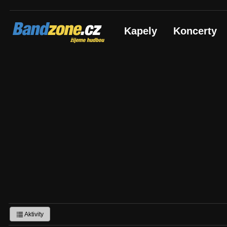
Bandzone.cz
Kapely
Koncerty
žijeme hudbou
Aktivity