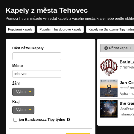
Kapely z města Tehovec
Pomocí filtru si můžete vyhledat kapely z vašeho města, kraje nebo podle oblí
Populární kapely
Populární hardcorové kapely
Kapely na Bandzone Tipy týdn
Přidat kapelu
Část názvu kapely
BrainL
Město
thrash-d
Jan Ce
Žánr
metal-pr
Vybrat
Alpha - n
Kraj
the Ga
death-pr
Vybrat
nahráno 2
jen Bandzone.cz Tipy týdne