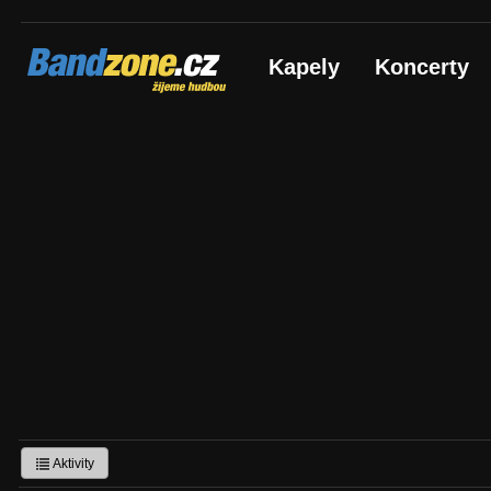
Bandzone.cz
Kapely
Koncerty
žijeme hudbou
Aktivity