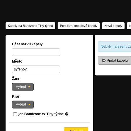
Kapely na Bandzone Tipy týdne
Populární metalové kapely
Nové kapely
K
Část názvu kapely
Nebyly nalezeny žá
Přidat kapelu
Město
Žánr
Vybrat
Kraj
Vybrat
jen Bandzone.cz Tipy týdne