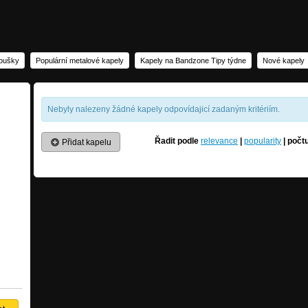
noušky
Populární metalové kapely
Kapely na Bandzone Tipy týdne
Nové kapely
Nebyly nalezeny žádné kapely odpovídajicí zadaným kritériím.
Řadit podle
relevance
|
popularity
|
počt
Přidat kapelu