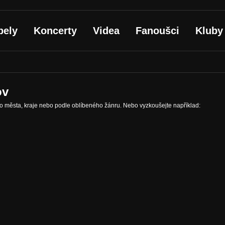
pely
Koncerty
Videa
Fanoušci
Kluby
ov
ho města, kraje nebo podle oblíbeného žánru. Nebo vyzkoušejte například: