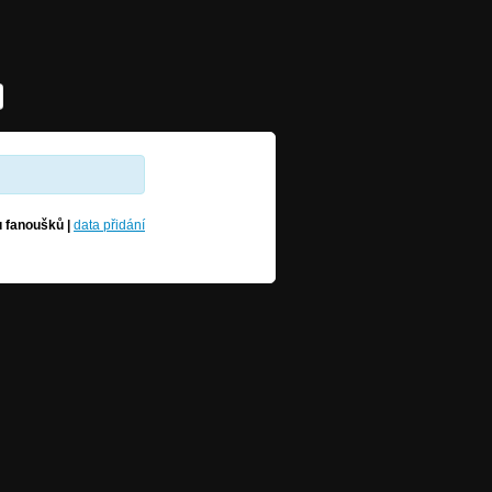
u fanoušků
|
data přidání