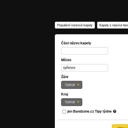
Populární rockové kapely
Kapely s nejvíce fa
Část názvu kapely
Město
Žánr
Vybrat
Kraj
Vybrat
jen Bandzone.cz Tipy týdne