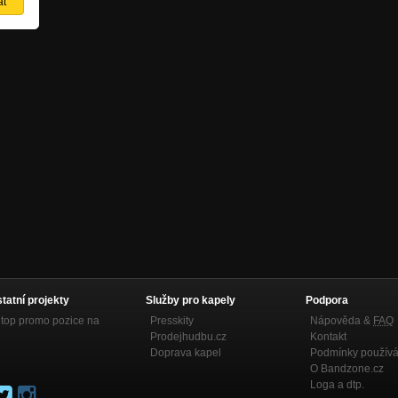
statní projekty
Služby pro kapely
Podpora
top promo pozice na
Presskity
Nápověda &
FAQ
Prodejhudbu.cz
Kontakt
Doprava kapel
Podmínky používá
O Bandzone.cz
Loga a dtp.