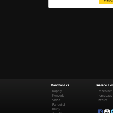
Bandzone.cz
Inzerce a o
Kapely
Rezervace 
Koncerty
homepage
Videa
Inzerce
Fanoušci
Kluby