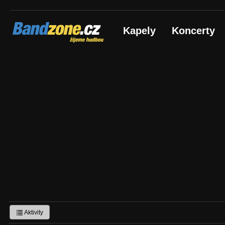
Bandzone.cz
Kapely
Koncerty
žijeme hudbou
Aktivity