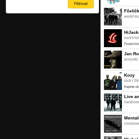
Fčelič
world mu
HiJack
rock'n'ro
Poslechni 
Jan Ro
acoustic
Kozy
rock
/
St
Kapela uk
Live an
hardcor
Mental
crossove