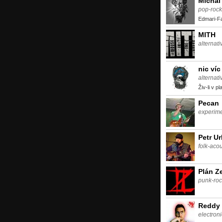
Michal
pop-rock
Edmari-Fa
MITH
alternati
nic víc
alternati
Živ-li v pl
Pecan
experime
Petr U
folk-acou
Plán Z
punk-roc
Reddy
electroni