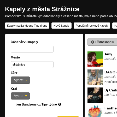
Kapely z města Strážnice
Pomocí filtru si můžete vyhledat kapely z vašeho města, kraje nebo podle oblí
Kapely na Bandzone Tipy týdne
Nové kapely
Populární rockové kapely
K
Přidat kapelu
Část názvu kapely
Amy
Město
acoustic
BAGO -
Žánr
acoustic
Vybrat
Hraní dom
Kraj
Dj Carl
hip hop-
Vybrat
jen Bandzone.cz Tipy týdne
Fasthe
trance
/