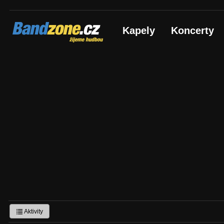
Bandzone.cz
Kapely
Koncerty
žijeme hudbou
Aktivity