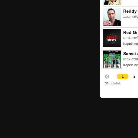
Reddy
alternati
Red G
rock-roc
Kapela ne
Samci z
rock-gru
Kapela ne
1
2
33
položek