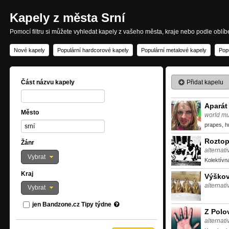
Kapely z města Srní
Pomocí filtru si můžete vyhledat kapely z vašeho města, kraje nebo podle oblí
Nové kapely
Populární hardcorové kapely
Populární metalové kapely
Pop
Přidat kapelu
Část názvu kapely
Aparát
Město
world mu
prapes, h
Rozto
Žánr
alternati
Vybrat
Kolektívn
Kraj
Výško
alternati
Vybrat
jen Bandzone.cz Tipy týdne
Z Polo
alternat