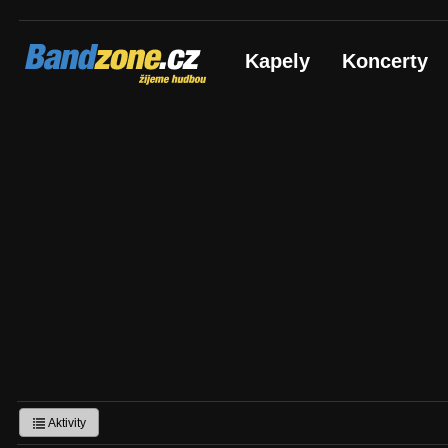
Bandzone.cz
Kapely
Koncerty
žijeme hudbou
Aktivity