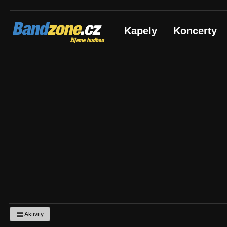
Bandzone.cz
Kapely
Koncerty
žijeme hudbou
Aktivity