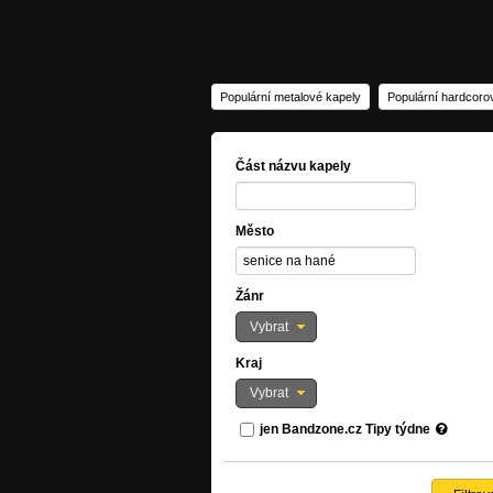
Populární metalové kapely
Populární hardcoro
Část názvu kapely
Město
Žánr
Vybrat
Kraj
Vybrat
jen Bandzone.cz Tipy týdne