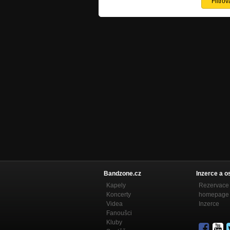
Bandzone.cz
Inzerce a o
Kapely
Rezervace 
Koncerty
homepage
Videa
Inzerce
Fanoušci
Kluby