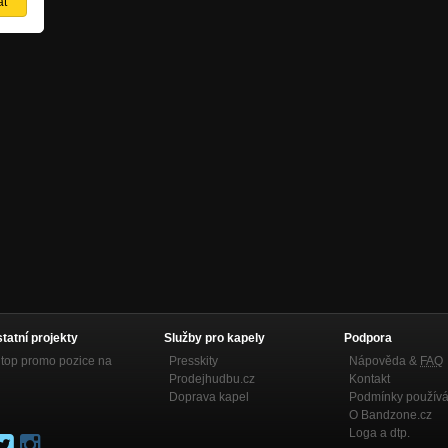
statní projekty
Služby pro kapely
Podpora
top promo pozice na
Presskity
Nápověda &
FAQ
Prodejhudbu.cz
Kontakt
Doprava kapel
Podmínky používá
O Bandzone.cz
Loga a dtp.