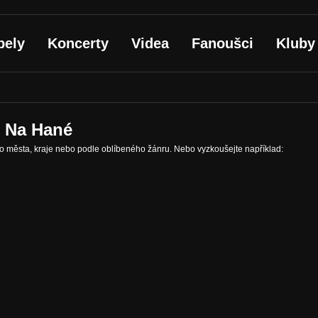
pely
Koncerty
Videa
Fanoušci
Kluby
e Na Hané
ho města, kraje nebo podle oblíbeného žánru. Nebo vyzkoušejte například: