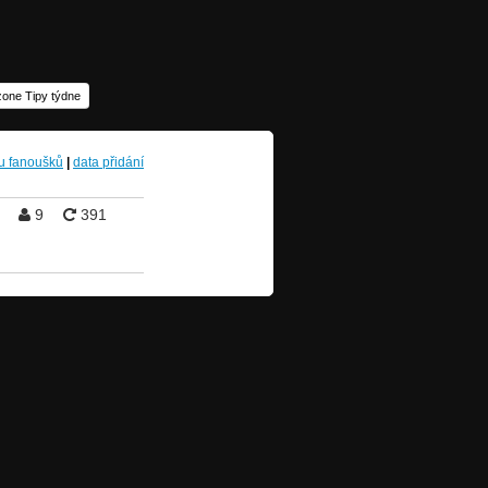
one Tipy týdne
u fanoušků
|
data přidání
9
391