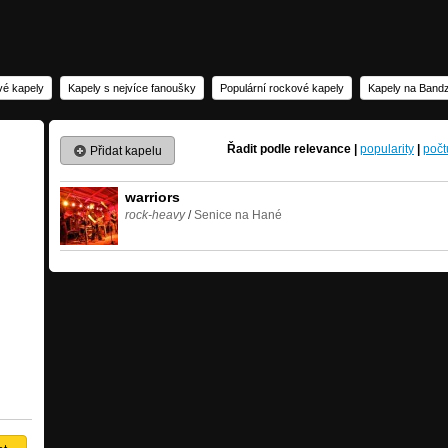
vé kapely
Kapely s nejvíce fanoušky
Populární rockové kapely
Kapely na Bandz
Řadit podle
relevance
|
popularity
|
počt
Přidat kapelu
warriors
rock-heavy
/
Senice na Hané