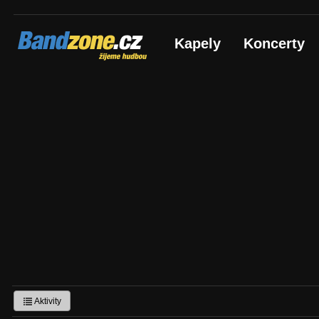
Bandzone.cz
Kapely
Koncerty
žijeme hudbou
Aktivity