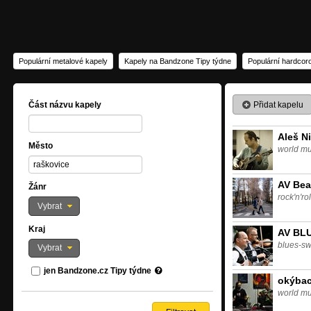
Populární metalové kapely
Kapely na Bandzone Tipy týdne
Populární hardcor
Přidat kapelu
Část názvu kapely
Aleš Ni
Město
world mu
AV Bea
Žánr
rock'n'ro
Vybrat
Kraj
AV BL
blues-sw
Vybrat
jen Bandzone.cz Tipy týdne
okýbac
world mu