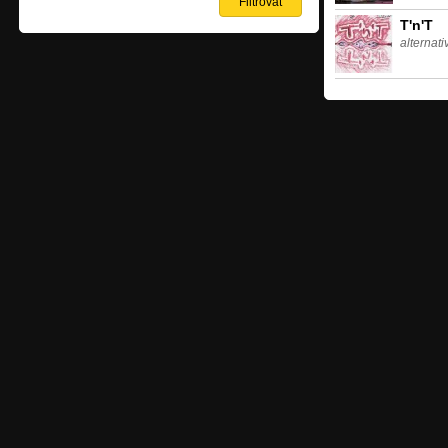
T'n'T
alternat