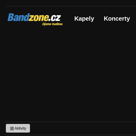
Bandzone.cz
Kapely
Koncerty
žijeme hudbou
Aktivity