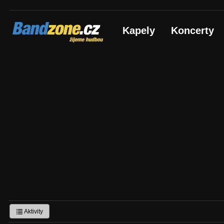
Bandzone.cz
Kapely
Koncerty
žijeme hudbou
Aktivity