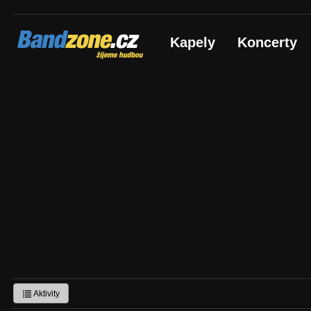
Bandzone.cz
Kapely
Koncerty
žijeme hudbou
Aktivity