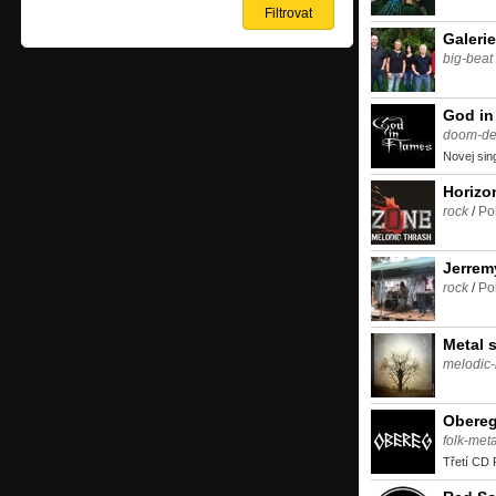
Galerie
big-beat
God in
doom-de
Novej sing
Horizo
rock
/
Po
Jerrem
rock
/
Po
Metal 
melodic-
Obere
folk-meta
Třetí CD P