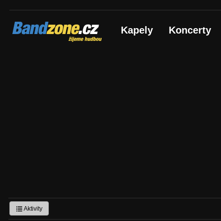
Bandzone.cz
Kapely
Koncerty
žijeme hudbou
Aktivity