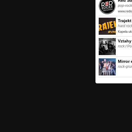
Red So
pop-rock'
www.reds
Trajekt
hard roc
Kapela uk
Vztahy
rock
/
Po
Mirror 
rock-gru