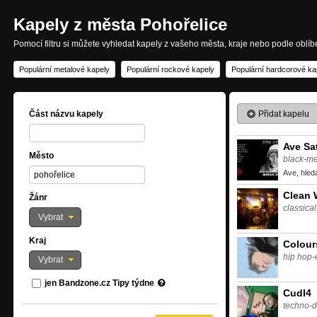
Kapely z města Pohořelice
Pomocí filtru si můžete vyhledat kapely z vašeho města, kraje nebo podle oblí
Populární metalové kapely
Populární rockové kapely
Populární hardcorové ka
Přidat kapelu
Část názvu kapely
Ave Sa
Město
black-me
Ave, hled
Clean 
Žánr
classica
Vybrat
Kraj
Colour
hip hop
Vybrat
jen Bandzone.cz Tipy týdne
Cudl4
techno-d