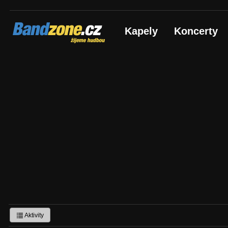
Bandzone.cz
Kapely
Koncerty
žijeme hudbou
Aktivity