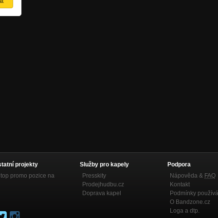
statní projekty
Služby pro kapely
Podpora
top promo pozice na
Presskity
Nápověda &
FAQ
Prodejhudbu.cz
Kontakt
Doprava kapel
Podmínky používá
O Bandzone.cz
Loga a dtp.