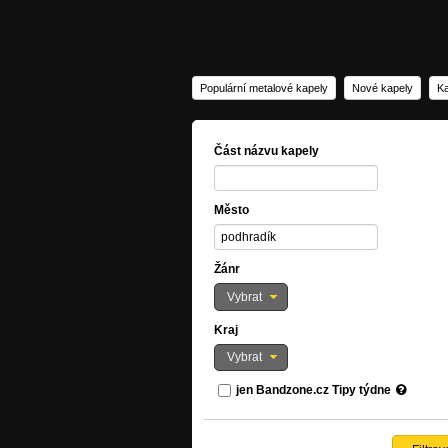
Populární metalové kapely
Nové kapely
Ka
Část názvu kapely
Město
Žánr
Vybrat
Kraj
Vybrat
jen Bandzone.cz Tipy týdne