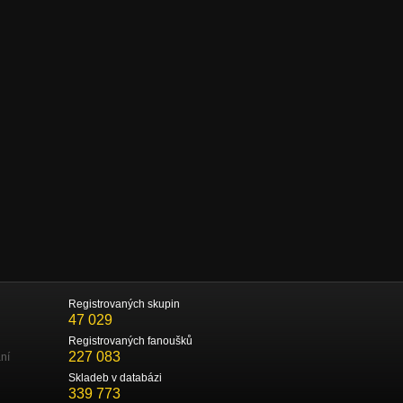
Registrovaných skupin
47 029
Registrovaných fanoušků
227 083
ní
Skladeb v databázi
339 773