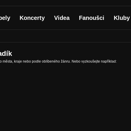
pely
Koncerty
Videa
Fanoušci
Kluby
adík
ho města, kraje nebo podle oblíbeného žánru. Nebo vyzkoušejte například: