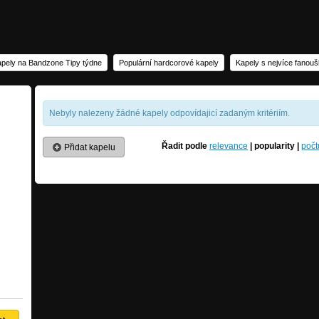
pely na Bandzone Tipy týdne
Populární hardcorové kapely
Kapely s nejvíce fanou
Nebyly nalezeny žádné kapely odpovídajicí zadaným kritériím.
Řadit podle
relevance
|
popularity
|
počt
Přidat kapelu