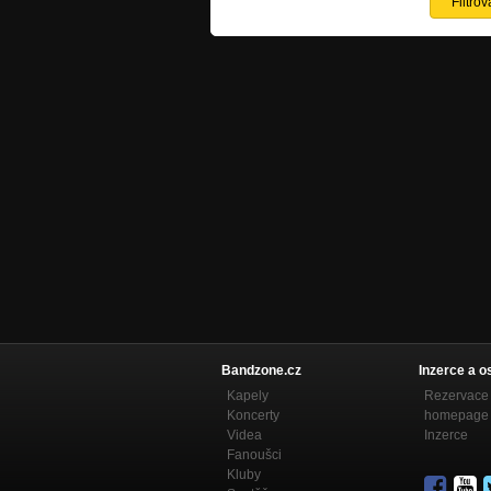
Bandzone.cz
Inzerce a o
Kapely
Rezervace 
Koncerty
homepage
Videa
Inzerce
Fanoušci
Kluby