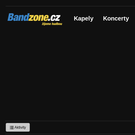
Bandzone.cz
Kapely
Koncerty
žijeme hudbou
Aktivity