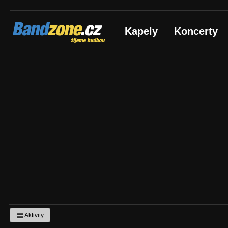
Bandzone.cz
Kapely
Koncerty
žijeme hudbou
Aktivity