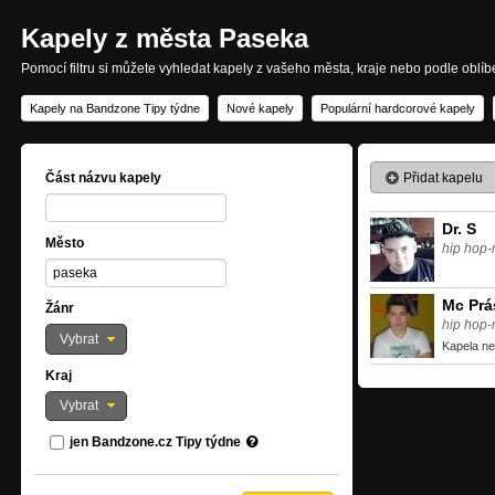
Kapely z města Paseka
Pomocí filtru si můžete vyhledat kapely z vašeho města, kraje nebo podle oblí
Kapely na Bandzone Tipy týdne
Nové kapely
Populární hardcorové kapely
Přidat kapelu
Část názvu kapely
Dr. S
Město
hip hop-
Mc Prá
Žánr
hip hop-
Vybrat
Kapela ne
Kraj
Vybrat
jen Bandzone.cz Tipy týdne