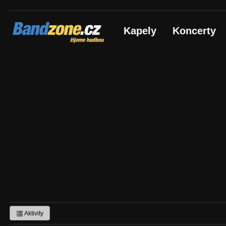
Bandzone.cz
Kapely
Koncerty
žijeme hudbou
Aktivity