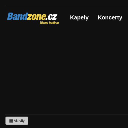
Bandzone.cz
Kapely
Koncerty
žijeme hudbou
Aktivity