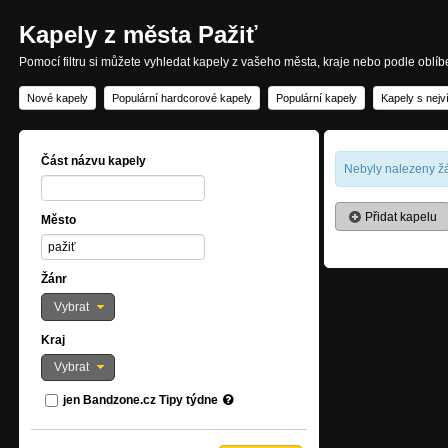
Kapely z města Pažiť
Pomocí filtru si můžete vyhledat kapely z vašeho města, kraje nebo podle oblí
Nové kapely
Populární hardcorové kapely
Populární kapely
Kapely s nejv
Část názvu kapely
Nebyly nalezeny žá
Přidat kapelu
Město
Žánr
Vybrat
Kraj
Vybrat
jen Bandzone.cz Tipy týdne