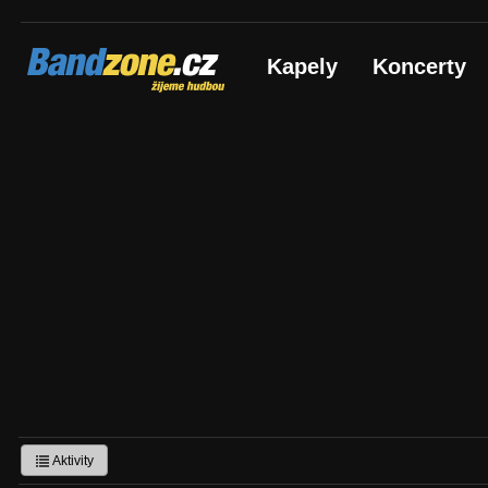
Bandzone.cz
Kapely
Koncerty
žijeme hudbou
Aktivity