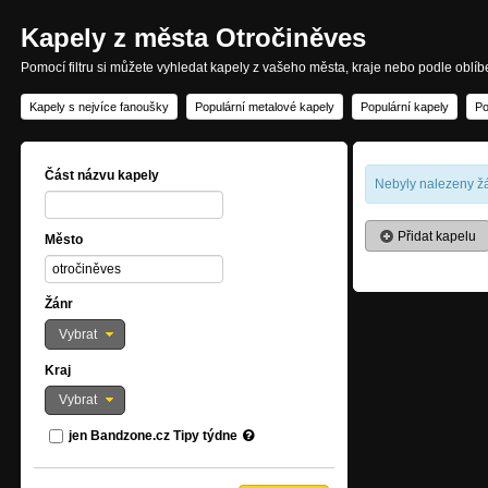
Kapely z města Otročiněves
Pomocí filtru si můžete vyhledat kapely z vašeho města, kraje nebo podle oblí
Kapely s nejvíce fanoušky
Populární metalové kapely
Populární kapely
Po
Část názvu kapely
Nebyly nalezeny žá
Přidat kapelu
Město
Žánr
Vybrat
Kraj
Vybrat
jen Bandzone.cz Tipy týdne