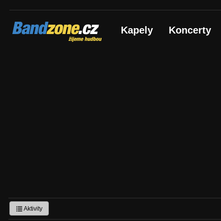
Bandzone.cz
Kapely
Koncerty
žijeme hudbou
Aktivity