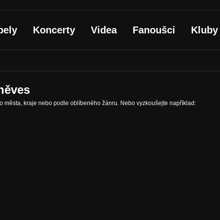
pely
Koncerty
Videa
Fanoušci
Kluby
iněves
ho města, kraje nebo podle oblíbeného žánru. Nebo vyzkoušejte například: