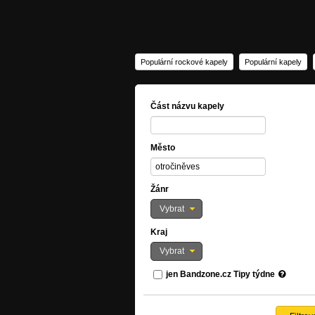
Populární rockové kapely
Populární kapely
Část názvu kapely
Město
Žánr
Vybrat
Kraj
Vybrat
jen Bandzone.cz Tipy týdne