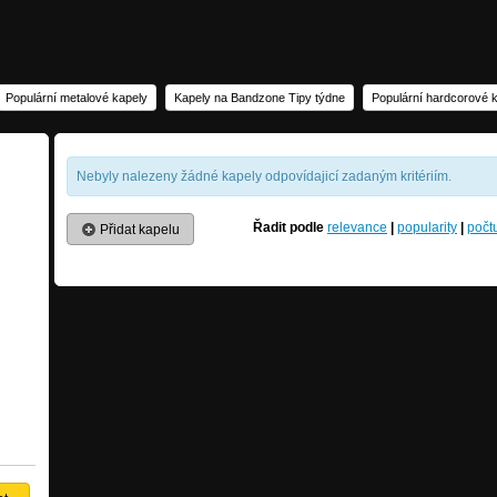
Populární metalové kapely
Kapely na Bandzone Tipy týdne
Populární hardcorové 
Nebyly nalezeny žádné kapely odpovídajicí zadaným kritériím.
Řadit podle
relevance
|
popularity
|
počt
Přidat kapelu