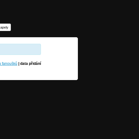
kapely
u fanoušků
|
data přidání