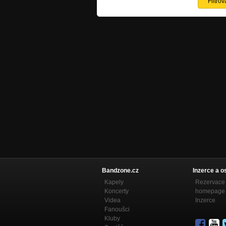
Bandzone.cz
Inzerce a o
Kapely
Rezervace 
Koncerty
homepage
Videa
Inzerce
Fanoušci
Kluby