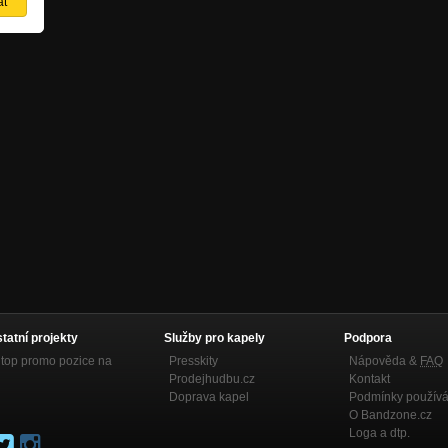
statní projekty
Služby pro kapely
Podpora
top promo pozice na
Presskity
Nápověda &
FAQ
Prodejhudbu.cz
Kontakt
Doprava kapel
Podmínky používá
O Bandzone.cz
Loga a dtp.