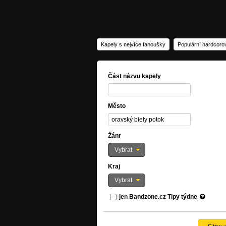
Kapely s nejvíce fanoušky
Populární hardcoro
Část názvu kapely
Město
Žánr
Vybrat
Kraj
Vybrat
jen Bandzone.cz Tipy týdne