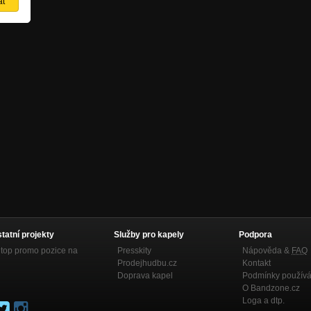
statní projekty
Služby pro kapely
Podpora
top promo pozice na
Presskity
Nápověda &
FAQ
Prodejhudbu.cz
Kontakt
Doprava kapel
Podmínky používá
O Bandzone.cz
Loga a dtp.