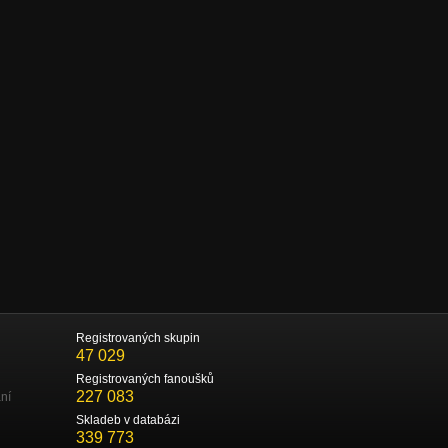
Registrovaných skupin
47 029
Registrovaných fanoušků
227 083
ní
Skladeb v databázi
339 773