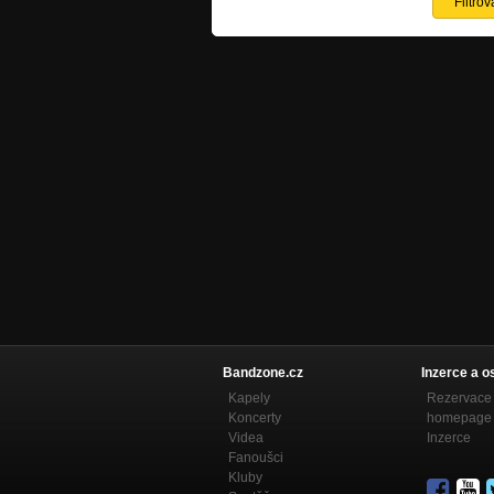
Bandzone.cz
Inzerce a o
Kapely
Rezervace 
Koncerty
homepage
Videa
Inzerce
Fanoušci
Kluby