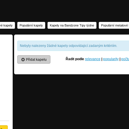
vé kapely
Populární kapely
Kapely na Bandzone Tipy týdne
Populární metalové
Nebyly nalezeny žádné kapely odpovídajicí zadaným kritériím.
Řadit podle
relevance
|
popularity
|
počt
Přidat kapelu