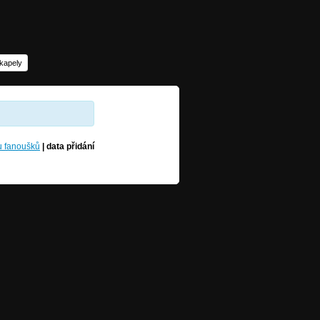
 kapely
u fanoušků
|
data přidání