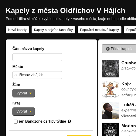
Kapely z města Oldřichov V Hájích
Pomocí filtru si můžete vyhledat kapely z vašeho města, kraje nebo podle oblí
Nové kapely
Kapely s nejvíce fanoušky
Populární metalové kapely
Populá
Přidat kapelu
Část názvu kapely
Crush
Město
black-d
Kpjv
Žánr
country-
Vybrat
Každej Pe
Kraj
Lukáš 
experime
Vybrat
všehosmě
jen Bandzone.cz Tipy týdne
Morion
black-me