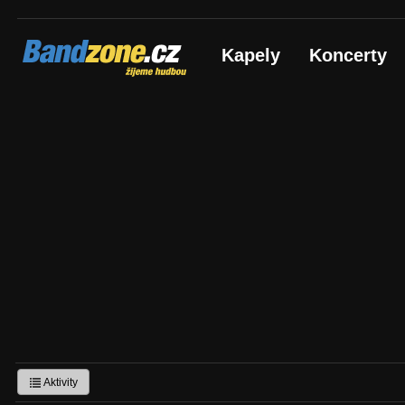
Bandzone.cz
Kapely
Koncerty
žijeme hudbou
Aktivity