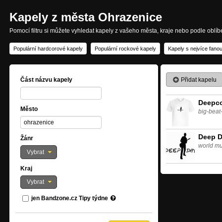
Kapely z města Ohrazenice
Pomocí filtru si můžete vyhledat kapely z vašeho města, kraje nebo podle oblí
Populární hardcorové kapely
Populární rockové kapely
Kapely s nejvíce fano
Přidat kapelu
Část názvu kapely
Deepc
Město
big-beat
Deep 
Žánr
world mu
Vybrat
Kraj
Vybrat
jen Bandzone.cz Tipy týdne