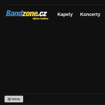
Bandzone.cz
Kapely
Koncerty
žijeme hudbou
Aktivity