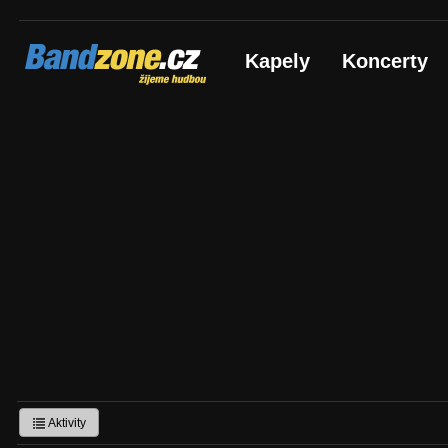
Bandzone.cz
Kapely
Koncerty
žijeme hudbou
Aktivity