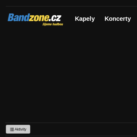
Bandzone.cz
Kapely
Koncerty
žijeme hudbou
Aktivity