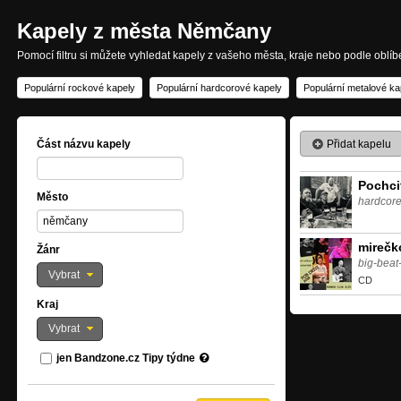
Kapely z města Němčany
Pomocí filtru si můžete vyhledat kapely z vašeho města, kraje nebo podle oblí
Populární rockové kapely
Populární hardcorové kapely
Populární metalové ka
Přidat kapelu
Část názvu kapely
Pochci
Město
hardcor
mirečk
Žánr
big-beat-
Vybrat
CD
Kraj
Vybrat
jen Bandzone.cz Tipy týdne