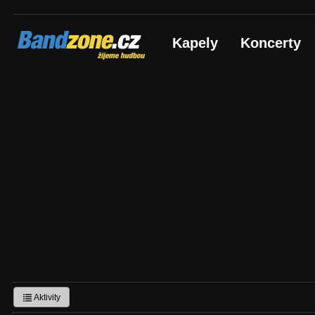
Bandzone.cz
Kapely
Koncerty
žijeme hudbou
Aktivity