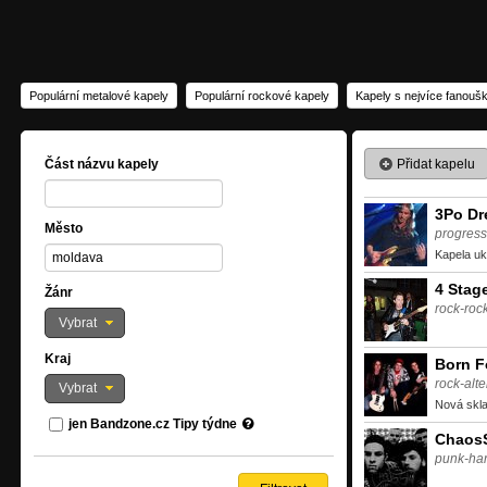
Populární metalové kapely
Populární rockové kapely
Kapely s nejvíce fanouš
Přidat kapelu
Část názvu kapely
3Po D
Město
progress
Kapela uk
4 Stag
Žánr
rock-roc
Vybrat
Kraj
Born F
rock-alte
Vybrat
Nová skl
jen Bandzone.cz Tipy týdne
Chaos
punk-ha