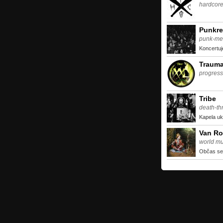
hardcor
Punkre
punk-me
Koncertu
Trauma
progress
Tribe
death-th
Kapela uk
Van R
world mu
Občas sem