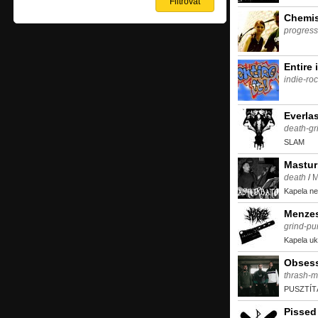
Chemis
progress
Entire i
indie-ro
Everla
death-gr
SLAM
Mastur
death
/
M
Kapela ne
Menze
grind-pu
Kapela uk
Obses
thrash-m
PUSZTÍT
Pissed